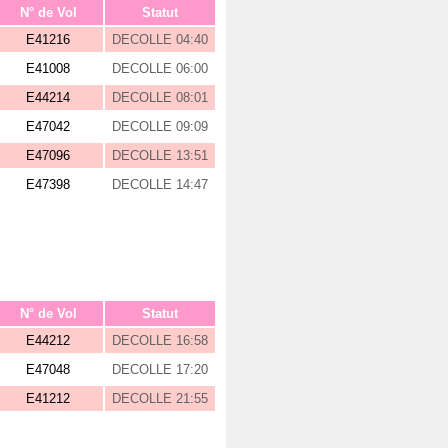
N° de Vol
Statut
E41216
DECOLLE 04:40
E41008
DECOLLE 06:00
E44214
DECOLLE 08:01
E47042
DECOLLE 09:09
E47096
DECOLLE 13:51
E47398
DECOLLE 14:47
N° de Vol
Statut
E44212
DECOLLE 16:58
E47048
DECOLLE 17:20
E41212
DECOLLE 21:55