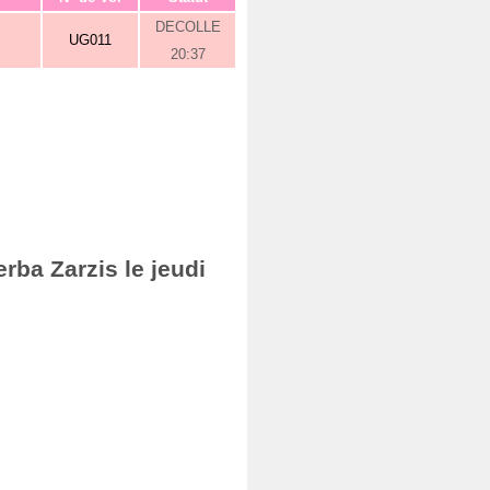
DECOLLE
UG011
20:37
rba Zarzis le jeudi