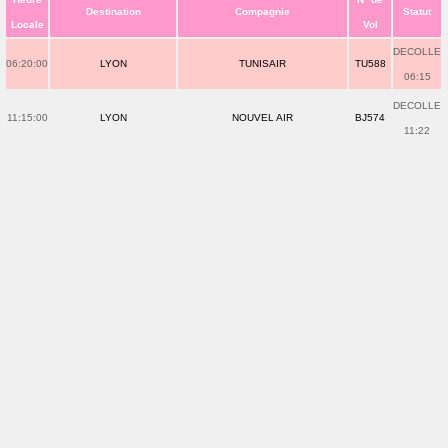
Destination
Compagnie
Statut
Locale
Vol
DECOLLE
06:20:00
LYON
TUNISAIR
TU588
06:15
DECOLLE
11:15:00
LYON
NOUVEL AIR
BJ574
11:22