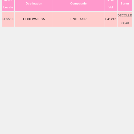
Destination
Compagnie
Statut
Locale
Vol
DECOLLE
04:55:00
LECH WALESA
ENTER AIR
E41216
04:40