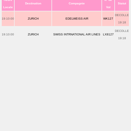
Destination
Compagnie
Statut
Locale
Vol
DECOLLE
19:10:00
ZURICH
EDELWEISS AIR
WK127
19:18
DECOLLE
19:10:00
ZURICH
SWISS INTRNATIONAL AIR LINES
LX8127
19:18