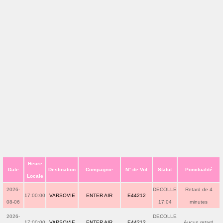
Heure
Date
Destination
Compagnie
N° de Vol
Statut
Ponctualité
Locale
2026-
DECOLLE
Retard de 4
17:00:00
VARSOVIE
ENTER AIR
E44212
08-06
17:04
minutes
2026-
DECOLLE
17:00:00
VARSOVIE
ENTER AIR
E44212
Aucun retard