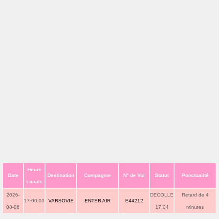
Heure
Date
Destination
Compagnie
N° de Vol
Statut
Ponctualité
Locale
2026-
DECOLLE
Retard de 4
17:00:00
VARSOVIE
ENTER AIR
E44212
08-06
17:04
minutes