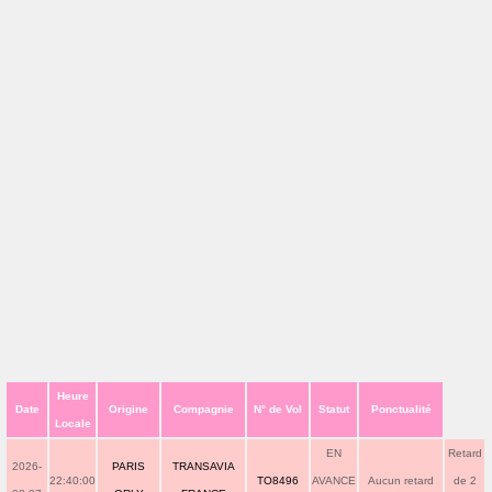
Heure
Date
Origine
Compagnie
N° de Vol
Statut
Ponctualité
Locale
EN
Retard
2026-
PARIS
TRANSAVIA
22:40:00
TO8496
AVANCE
Aucun retard
de 2