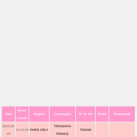
Heure
Date
Origine
Compagnie
N° de Vol
Statut
Ponctualité
Locale
2026-08-
TRANSAVIA
22:35:00
PARIS ORLY
TO8496
09
FRANCE