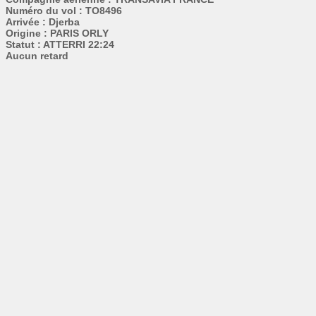
Numéro du vol : TO8496
Arrivée : Djerba
Origine : PARIS ORLY
Statut : ATTERRI 22:24
Aucun retard