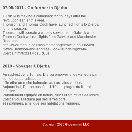
07/05/2011 - Go further in Djerba
TUNISIA is making a comeback for holidays after the
revolution earlier this year.
Thomson and Thomas Cook have launched flights to Djerba
for this season.
Thomson will operate a weekly service from Gatwick while
Thomas Cook will run flights from Gatwick and Manchester.
Read more:
http://www.thesun.co.uk/sol/homepage/travel/3568065/Air-
News-Thomson-and-Thomas-Cook-launch-flights-to-
Djerba.html#ixzz1MdeJRC6s
2010 - Voyager à Djerba
Au sud-est de la Tunisie, Djerba émerveille les visiteurs par
son décor paradisiaque.
L’île offre un cadre balnéaire aux activités variées.
Aujourd’hui, Djerba possède 1/10 des plages du littoral
tunisien.
Parfaitement équipée en hôtels, clubs et structures de loisirs,
Djerba vous séduira par ses terres ocre,
ses palmiers, ainsi que ses habitations typiques.
Copyright 2025
Giovannini LLC