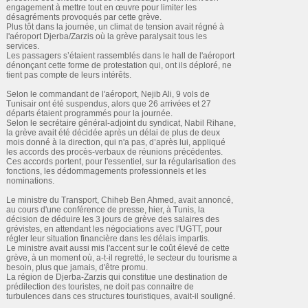
engagement à mettre tout en œuvre pour limiter les
désagréments provoqués par cette grève.
Plus tôt dans la journée, un climat de tension avait régné à
l'aéroport Djerba/Zarzis où la grève paralysait tous les
services.
Les passagers s’étaient rassemblés dans le hall de l'aéroport
dénonçant cette forme de protestation qui, ont ils déploré, ne
tient pas compte de leurs intérêts.
Selon le commandant de l'aéroport, Nejib Ali, 9 vols de
Tunisair ont été suspendus, alors que 26 arrivées et 27
départs étaient programmés pour la journée.
Selon le secrétaire général-adjoint du syndicat, Nabil Rihane,
la grève avait été décidée après un délai de plus de deux
mois donné à la direction, qui n'a pas, d’après lui, appliqué
les accords des procès-verbaux de réunions précédentes.
Ces accords portent, pour l'essentiel, sur la régularisation des
fonctions, les dédommagements professionnels et les
nominations.
Le ministre du Transport, Chiheb Ben Ahmed, avait annoncé,
au cours d'une conférence de presse, hier, à Tunis, la
décision de déduire les 3 jours de grève des salaires des
grévistes, en attendant les négociations avec l'UGTT, pour
régler leur situation financière dans les délais impartis.
Le ministre avait aussi mis l'accent sur le coût élevé de cette
grève, à un moment où, a-t-il regretté, le secteur du tourisme a
besoin, plus que jamais, d'être promu.
La région de Djerba-Zarzis qui constitue une destination de
prédilection des touristes, ne doit pas connaitre de
turbulences dans ces structures touristiques, avait-il souligné.