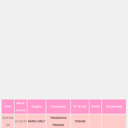
Heure
Date
Origine
Compagnie
N° de Vol
Statut
Ponctualité
Locale
2026-08-
TRANSAVIA
22:35:00
PARIS ORLY
TO8496
09
FRANCE