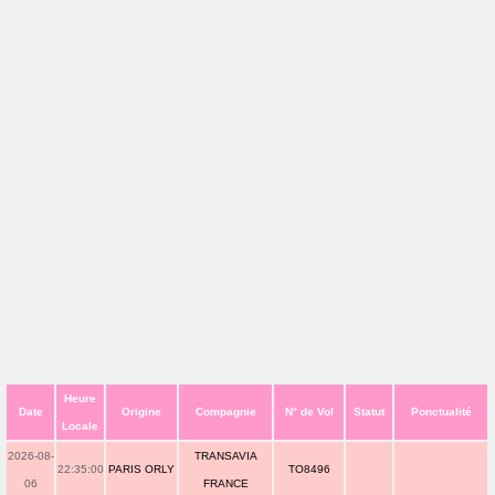
Heure
Date
Origine
Compagnie
N° de Vol
Statut
Ponctualité
Locale
2026-08-
TRANSAVIA
22:35:00
PARIS ORLY
TO8496
06
FRANCE