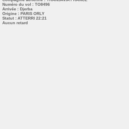
Numéro du vol : TO8496
Arrivée : Djerba
Origine : PARIS ORLY
Statut : ATTERRI 22:21
Aucun retard