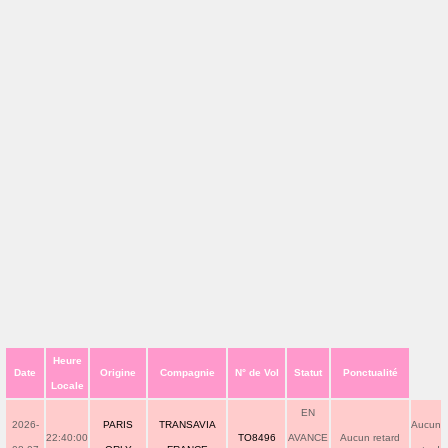
Heure
Date
Origine
Compagnie
N° de Vol
Statut
Ponctualité
Locale
EN
2026-
PARIS
TRANSAVIA
Aucun
22:40:00
TO8496
AVANCE
Aucun retard