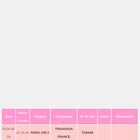
Heure
Date
Origine
Compagnie
N° de Vol
Statut
Ponctualité
Locale
2026-08-
TRANSAVIA
22:35:00
PARIS ORLY
TO8496
09
FRANCE