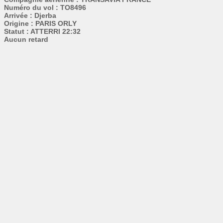
Numéro du vol : TO8496
Arrivée : Djerba
Origine : PARIS ORLY
Statut : ATTERRI 22:32
Aucun retard