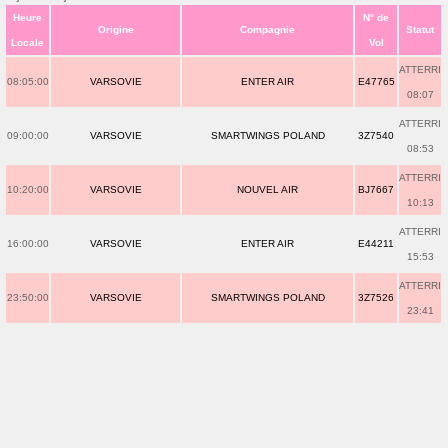
Heure
N° de
Origine
Compagnie
Statut
Locale
Vol
ATTERRI
08:05:00
VARSOVIE
ENTER AIR
E47765
08:07
ATTERRI
09:00:00
VARSOVIE
SMARTWINGS POLAND
3Z7540
08:53
ATTERRI
10:20:00
VARSOVIE
NOUVEL AIR
BJ7667
10:13
ATTERRI
16:00:00
VARSOVIE
ENTER AIR
E44211
15:53
ATTERRI
23:50:00
VARSOVIE
SMARTWINGS POLAND
3Z7526
23:41