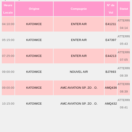
Heure
N° de
Origine
Compagnie
Statut
Locale
Vol
ATTERRI
04:10:00
KATOWICE
ENTER AIR
E41211
04:14
ATTERRI
05:15:00
KATOWICE
ENTER AIR
E47397
05:43
ATTERRI
07:25:00
KATOWICE
ENTER AIR
E44213
07:05
ATTERRI
09:00:00
KATOWICE
NOUVEL AIR
BJ7693
08:39
ATTERRI
09:00:00
KATOWICE
AMC AVIATION SP. ZO . O.
AMQ436
08:39
ATTERRI
10:15:00
KATOWICE
AMC AVIATION SP. ZO . O.
AMQ432
09:41