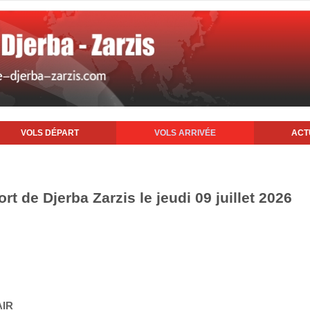
VOLS DÉPART
VOLS ARRIVÉE
ACT
ort de Djerba Zarzis le jeudi 09 juillet 2026
AIR