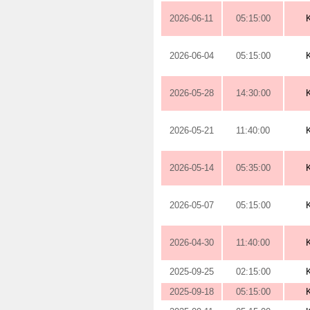
2026-06-11
05:15:00
2026-06-04
05:15:00
2026-05-28
14:30:00
2026-05-21
11:40:00
2026-05-14
05:35:00
2026-05-07
05:15:00
2026-04-30
11:40:00
2025-09-25
02:15:00
2025-09-18
05:15:00