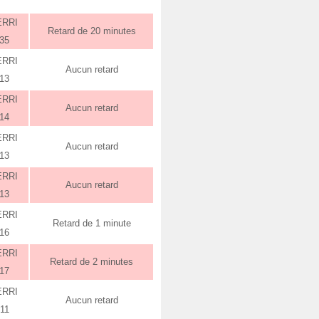
ERRI
Retard de 20 minutes
:35
ERRI
Aucun retard
:13
ERRI
Aucun retard
:14
ERRI
Aucun retard
:13
ERRI
Aucun retard
:13
ERRI
Retard de 1 minute
:16
ERRI
Retard de 2 minutes
:17
ERRI
Aucun retard
:11