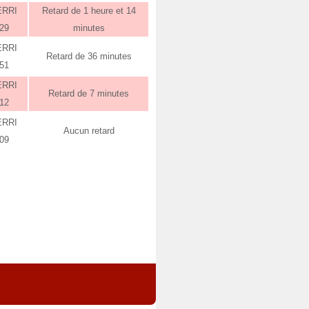
ERRI
Retard de 1 heure et 14
:29
minutes
ERRI
Retard de 36 minutes
:51
ERRI
Retard de 7 minutes
:12
ERRI
Aucun retard
:09