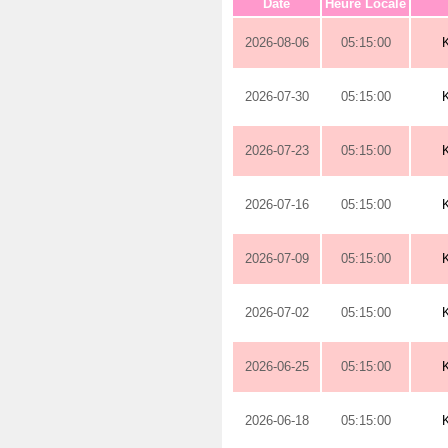
Date
Heure Locale
2026-08-06
05:15:00
2026-07-30
05:15:00
2026-07-23
05:15:00
2026-07-16
05:15:00
2026-07-09
05:15:00
2026-07-02
05:15:00
2026-06-25
05:15:00
2026-06-18
05:15:00