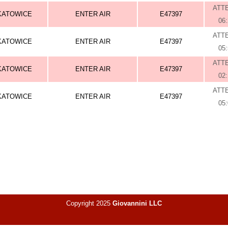
ATT
KATOWICE
ENTER AIR
E47397
06
ATT
KATOWICE
ENTER AIR
E47397
05
ATT
KATOWICE
ENTER AIR
E47397
02
ATT
KATOWICE
ENTER AIR
E47397
05
Copyright 2025
Giovannini LLC