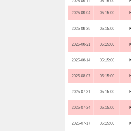
2025-09-11
05:15:00
2025-09-04
05:15:00
2025-08-28
05:15:00
2025-08-21
05:15:00
2025-08-14
05:15:00
2025-08-07
05:15:00
2025-07-31
05:15:00
2025-07-24
05:15:00
2025-07-17
05:15:00