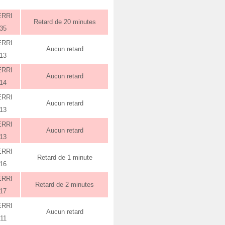
ERRI
Retard de 20 minutes
:35
ERRI
Aucun retard
:13
ERRI
Aucun retard
:14
ERRI
Aucun retard
:13
ERRI
Aucun retard
:13
ERRI
Retard de 1 minute
:16
ERRI
Retard de 2 minutes
:17
ERRI
Aucun retard
:11