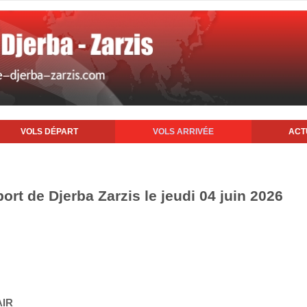
VOLS DÉPART
VOLS ARRIVÉE
ACT
port de Djerba Zarzis le jeudi 04 juin 2026
AIR