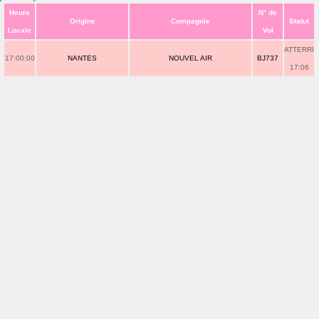
Heure
N° de
Origine
Compagnie
Statut
Locale
Vol
ATTERRI
17:00:00
NANTES
NOUVEL AIR
BJ737
17:06