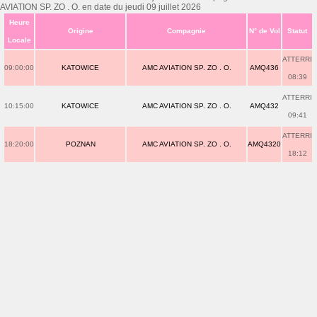
AVIATION SP. ZO . O. en date du jeudi 09 juillet 2026
Heure
Origine
Compagnie
N° de Vol
Statut
Locale
ATTERRI
09:00:00
KATOWICE
AMC AVIATION SP. ZO . O.
AMQ436
08:39
ATTERRI
10:15:00
KATOWICE
AMC AVIATION SP. ZO . O.
AMQ432
09:41
ATTERRI
18:20:00
POZNAN
AMC AVIATION SP. ZO . O.
AMQ4320
18:12