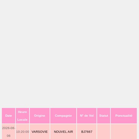
Heure
Date
Origine
Compagnie
N° de Vol
Statut
Ponctualité
Locale
2026-08-
10:20:00
VARSOVIE
NOUVEL AIR
BJ7667
06