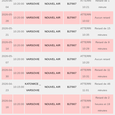
2026-06-
ATTERRI
Retard de 1
10:20:00
VARSOVIE
NOUVEL AIR
BJ7667
04
10:21
minute
2026-05-
ATTERRI
10:20:00
VARSOVIE
NOUVEL AIR
BJ7667
Aucun retard
28
10:02
2026-05-
ATTERRI
Retard de 15
10:20:00
VARSOVIE
NOUVEL AIR
BJ7667
21
10:35
minutes
2026-05-
ATTERRI
Retard de 9
10:20:00
VARSOVIE
NOUVEL AIR
BJ7667
14
10:29
minutes
2026-05-
ATTERRI
10:20:00
VARSOVIE
NOUVEL AIR
BJ7667
Aucun retard
07
10:20
2026-04-
ATTERRI
Retard de 11
10:20:00
VARSOVIE
NOUVEL AIR
BJ7667
30
10:31
minutes
2026-04-
KATOWICE _
ATTERRI
Retard de 46
10:15:00
NOUVEL AIR
BJ7667
23
VARSOVIE
11:01
minutes
Retard de 2
2026-04-
ATTERRI
10:20:00
VARSOVIE
NOUVEL AIR
BJ7667
heures et 19
16
12:39
minutes