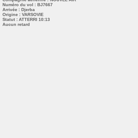
Numéro du vol : BJ7667
Arrivée : Djerba
Origine : VARSOVIE
Statut : ATTERRI 10:13
Aucun retard