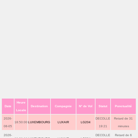
Heure
Date
Destination
Compagnie
N° de Vol
Statut
Ponctualité
Locale
2026-
DECOLLE
Retard de 31
18:50:00
LUXEMBOURG
LUXAIR
LG204
08-05
19:21
minutes
2026-
DECOLLE
Retard de 6