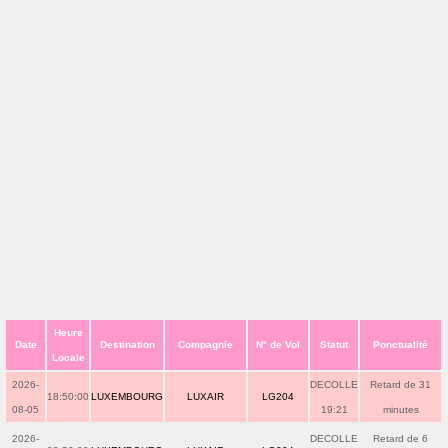
Heure
Date
Destination
Compagnie
N° de Vol
Statut
Ponctualité
Locale
2026-
DECOLLE
Retard de 31
18:50:00
LUXEMBOURG
LUXAIR
LG204
08-05
19:21
minutes
2026-
DECOLLE
Retard de 6