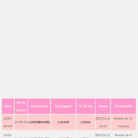
Heure
Date
Destination
Compagnie
N° de Vol
Statut
Ponctualité
Locale
2026-
DECOLLE
Retard de 31
18:50:00
LUXEMBOURG
LUXAIR
LG204
08-05
19:21
minutes
2026-
DECOLLE
Retard de 6