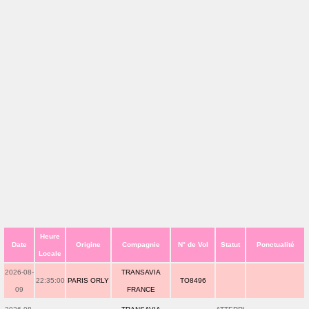
Heure
Date
Origine
Compagnie
N° de Vol
Statut
Ponctualité
Locale
2026-08-
TRANSAVIA
22:35:00
PARIS ORLY
TO8496
09
FRANCE