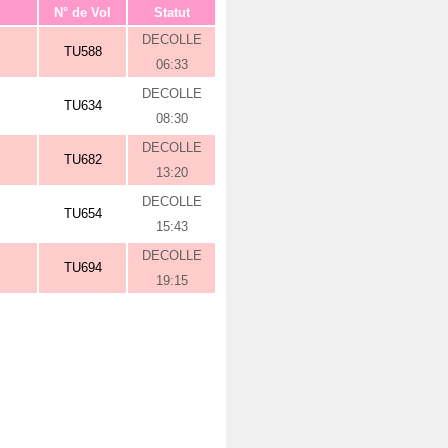
N° de Vol
Statut
DECOLLE
TU588
06:33
DECOLLE
TU634
08:30
DECOLLE
TU682
13:20
DECOLLE
TU654
15:43
DECOLLE
TU694
19:15