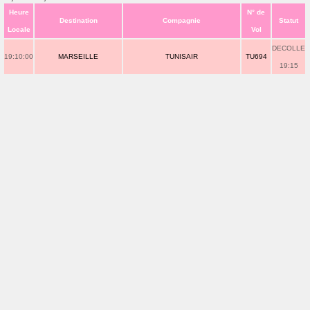
Heure
N° de
Destination
Compagnie
Statut
Locale
Vol
DECOLLE
19:10:00
MARSEILLE
TUNISAIR
TU694
19:15