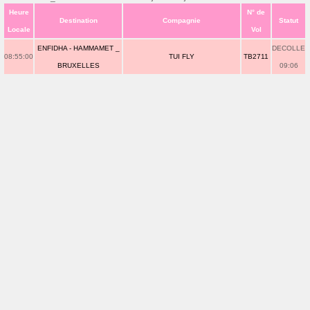
Heure
N° de
Destination
Compagnie
Statut
Locale
Vol
ENFIDHA - HAMMAMET _
DECOLLE
08:55:00
TUI FLY
TB2711
BRUXELLES
09:06