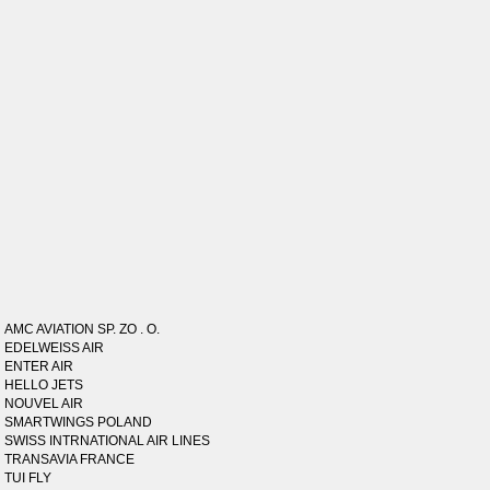
AMC AVIATION SP. ZO . O.
EDELWEISS AIR
ENTER AIR
HELLO JETS
NOUVEL AIR
SMARTWINGS POLAND
SWISS INTRNATIONAL AIR LINES
TRANSAVIA FRANCE
TUI FLY