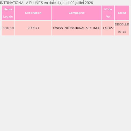
INTRNATIONAL AIR LINES en date du jeudi 09 juillet 2026
Heure
N° de
Destination
Compagnie
Statut
Locale
Vol
DECOLLE
09:00:00
ZURICH
SWISS INTRNATIONAL AIR LINES
LX8127
09:14