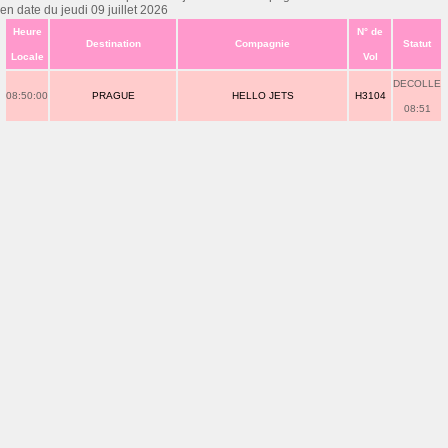
en date du jeudi 09 juillet 2026
Heure
N° de
Destination
Compagnie
Statut
Locale
Vol
DECOLLE
08:50:00
PRAGUE
HELLO JETS
H3104
08:51