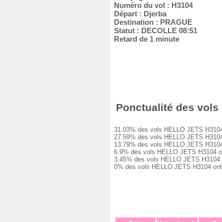
Numéro du vol : H3104
Départ : Djerba
Destination : PRAGUE
Statut : DECOLLE 08:51
Retard de 1 minute
Ponctualité des vols 
31.03% des vols HELLO JETS H3104 ont 
27.59% des vols HELLO JETS H3104 ont 
13.79% des vols HELLO JETS H3104 ont 
6.9% des vols HELLO JETS H3104 ont eu
3.45% des vols HELLO JETS H3104 ont e
0% des vols HELLO JETS H3104 ont été