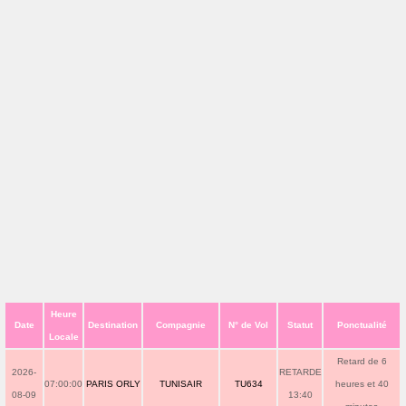
Heure
Date
Destination
Compagnie
N° de Vol
Statut
Ponctualité
Locale
Retard de 6
2026-
RETARDE
07:00:00
PARIS ORLY
TUNISAIR
TU634
heures et 40
08-09
13:40