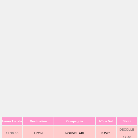
Heure Locale
Destination
Compagnie
N° de Vol
Statut
DECOLLE
11:30:00
LYON
NOUVEL AIR
BJ574
12:40