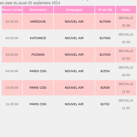
en date du jeudi 05 septembre 2024
Heure Locale
Destination
Compagnie
N° de Vol
Statut
DECOLLE
02:35:00
VARSOVIE
NOUVEL AIR
BJ7666
02:38
DECOLLE
02:55:00
KATOWICE
NOUVEL AIR
BJ7692
02:50
DECOLLE
03:00:00
POZNAN
NOUVEL AIR
BJ7630
02:50
DECOLLE
04:05:00
PARIS CDG
NOUVEL AIR
BJ554
04:50
DECOLLE
10:45:00
PARIS CDG
NOUVEL AIR
BJ508
11:52
DECOLLE
11:30:00
PARIS CDG
NOUVEL AIR
BJ702
11:50