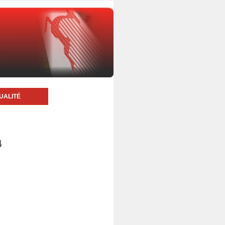
UALITÉ
4