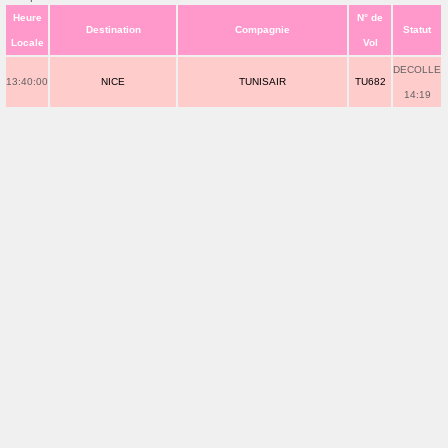
Heure
N° de
Destination
Compagnie
Statut
Locale
Vol
DECOLLE
13:40:00
NICE
TUNISAIR
TU682
14:19