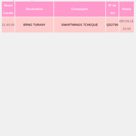
Heure
N° de
Destination
Compagnie
Statut
Locale
Vol
DECOLLE
21:40:00
BRNO TURANY
SMARTWINGS TCHEQUE
QS2790
22:04