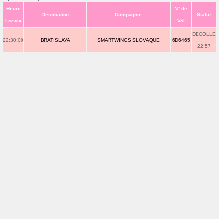
Heure
N° de
Destination
Compagnie
Statut
Locale
Vol
DECOLLE
22:30:00
BRATISLAVA
SMARTWINGS SLOVAQUE
6D6465
22:57