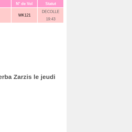
N° de Vol
Statut
DECOLLE
WK121
19:43
rba Zarzis le jeudi