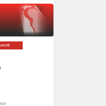
UALITÉ
4
2024