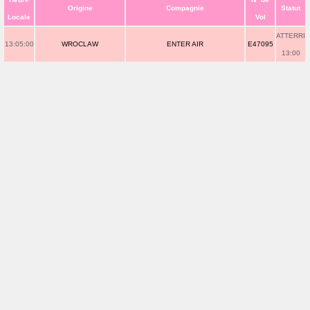
Origine
Compagnie
Statut
Locale
Vol
ATTERRI
13:05:00
WROCLAW
ENTER AIR
E47095
13:00