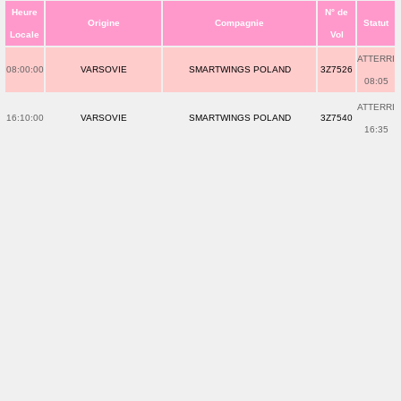
Heure
N° de
Origine
Compagnie
Statut
Locale
Vol
ATTERRI
08:00:00
VARSOVIE
SMARTWINGS POLAND
3Z7526
08:05
ATTERRI
16:10:00
VARSOVIE
SMARTWINGS POLAND
3Z7540
16:35