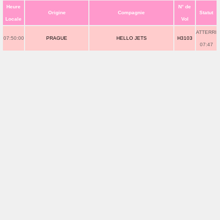
Heure
N° de
Origine
Compagnie
Statut
Locale
Vol
ATTERRI
07:50:00
PRAGUE
HELLO JETS
H3103
07:47