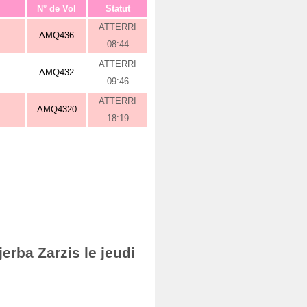
N° de Vol
Statut
ATTERRI
AMQ436
08:44
ATTERRI
AMQ432
09:46
ATTERRI
AMQ4320
18:19
erba Zarzis le jeudi