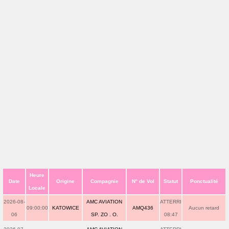
Heure
Date
Origine
Compagnie
N° de Vol
Statut
Ponctualité
Locale
2026-08-
AMC AVIATION
ATTERRI
09:00:00
KATOWICE
AMQ436
Aucun retard
06
SP. ZO . O.
08:47