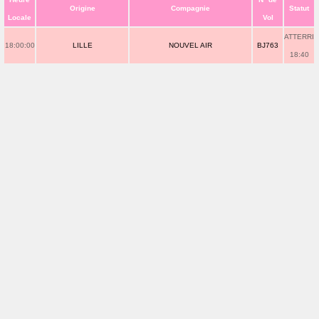
Origine
Compagnie
Statut
Locale
Vol
ATTERRI
18:00:00
LILLE
NOUVEL AIR
BJ763
18:40