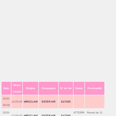
Heure
Date
Origine
Compagnie
N° de Vol
Statut
Ponctualité
Locale
2026-
13:05:00
WROCLAW
ENTER AIR
E47095
08-06
2026-
ATTERRI
Retard de 11
13:05:00
WROCLAW
ENTER AIR
E47095