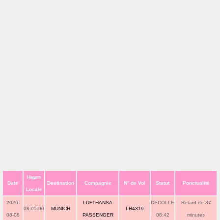
Heure
Date
Destination
Compagnie
N° de Vol
Statut
Ponctualité
Locale
2026-
LUFTHANSA
DECOLLE
Retard de 37
08:05:00
MUNICH
LH4319
08-08
PASSENGER
08:42
minutes