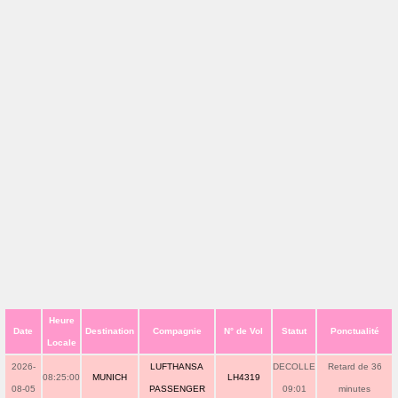
Heure
Date
Destination
Compagnie
N° de Vol
Statut
Ponctualité
Locale
2026-
LUFTHANSA
DECOLLE
Retard de 36
08:25:00
MUNICH
LH4319
08-05
PASSENGER
09:01
minutes