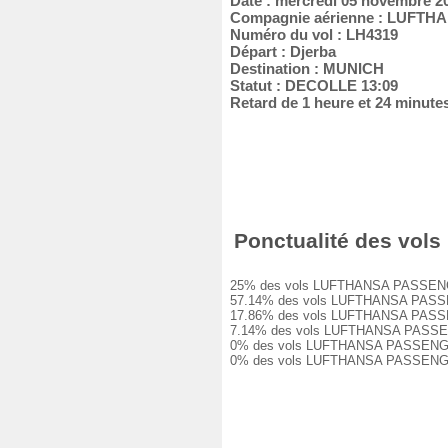
Date : mercredi 05 novembre 2
Compagnie aérienne : LUFT
Numéro du vol : LH4319
Départ : Djerba
Destination : MUNICH
Statut : DECOLLE 13:09
Retard de 1 heure et 24 minute
Ponctualité des vols
25% des vols LUFTHANSA PASSENGER LH
57.14% des vols LUFTHANSA PASSENGER
17.86% des vols LUFTHANSA PASSENGER
7.14% des vols LUFTHANSA PASSENGER 
0% des vols LUFTHANSA PASSENGER LH4
0% des vols LUFTHANSA PASSENGER LH