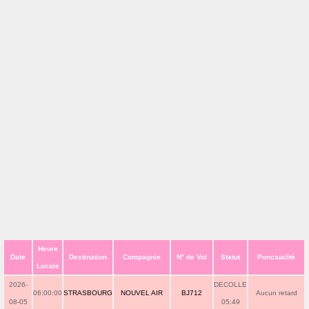
Heure
Date
Destination
Compagnie
N° de Vol
Statut
Ponctualité
Locale
2026-
DECOLLE
06:00:00
STRASBOURG
NOUVEL AIR
BJ712
Aucun retard
08-05
05:49