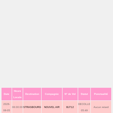
Heure
Date
Destination
Compagnie
N° de Vol
Statut
Ponctualité
Locale
2026-
DECOLLE
06:00:00
STRASBOURG
NOUVEL AIR
BJ712
Aucun retard
08-05
05:49